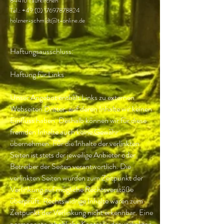
84416 Taufkirchen
Tel.:
+49 (0) 17697878824
holzner-schmidt@t-online.de
Haftungsausschluss:
Haftung für Links
Unser Angebot enthält Links zu externen
Webseiten Dritter, auf deren Inhalte wir keinen
Einfluss haben. Deshalb können wir für diese
fremden Inhalte auch keine Gewähr
übernehmen. Für die Inhalte der verlinkten
Seiten ist stets der jeweilige Anbieter oder
Betreiber der Seiten verantwortlich. Die
verlinkten Seiten wurden zum Zeitpunkt der
Verlinkung auf mögliche Rechtsverstöße
überprüft. Rechtswidrige Inhalte waren zum
Zeitpunkt der Verlinkung nicht erkennbar. Eine
permanente inhaltliche Kontrolle der verlinkten