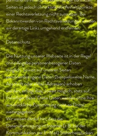
Seiten ist jedoch ohne konkrete Anhaltspunkte
einer Rechtsverletzung nicht zumutbar. Bei
Bekanntwerden von Rechtsverletzungen werden
wir derartige Links umgehend entfernen.
Datenschutz
Die Nutzung unserer Webseite ist in der Regel
ohne Angabe personenbezogener Daten
möglich. Soweit auf unseren Seiten
personenbezogene Daten (beispielsweise Name,
Anschrift oder eMail-Adressen) erhoben
werden, erfolgt dies, soweit möglich, stets auf
freiwilliger Basis. Diese Daten werden ohne Ihre
ausdrückliche Zustimmung nicht an Dritte
weitergegeben.
Wir weisen darauf hin, dass die
Datenübertragung im Internet (z.B. bei der
Kommunikation per E-Mail) Sicherheitslücken