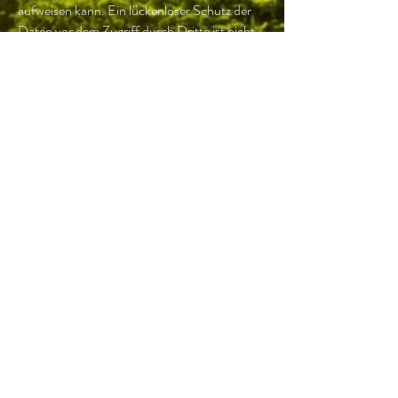
aufweisen kann. Ein lückenloser Schutz der
Daten vor dem Zugriff durch Dritte ist nicht
möglich.
Der Nutzung von im Rahmen der
Impressumspflicht veröffentlichten
Kontaktdaten durch Dritte zur Übersendung von
nicht ausdrücklich angeforderter Werbung und
Informationsmaterialien wird hiermit
ausdrücklich widersprochen. Die Betreiber der
Seiten behalten sich ausdrücklich rechtliche
Schritte im Falle der unverlangten Zusendung
von Werbeinformationen, etwa durch Spam-
Mails, vor.