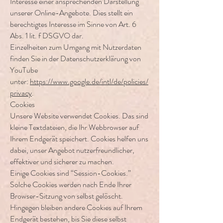
Interesse einer ansprechenden Darstellung
unserer Online-Angebote. Dies stellt ein
berechtigtes Interesse im Sinne von Art. 6
Abs. 1 lit. f DSGVO dar.
Einzelheiten zum Umgang mit Nutzerdaten
finden Sie in der Datenschutzerklärung von
YouTube
unter:
https://www.google.de/intl/de/policies/
privacy
.
Cookies
Unsere Website verwendet Cookies. Das sind
kleine Textdateien, die Ihr Webbrowser auf
Ihrem Endgerät speichert. Cookies helfen uns
dabei, unser Angebot nutzerfreundlicher,
effektiver und sicherer zu machen.
Einige Cookies sind “Session-Cookies.”
Solche Cookies werden nach Ende Ihrer
Browser-Sitzung von selbst gelöscht.
Hingegen bleiben andere Cookies auf Ihrem
Endgerät bestehen, bis Sie diese selbst