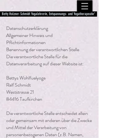
Betty Holzner-Schmidt Yogalehrerin, Entspannungs- und Yogatherapeutin*
Datenschutzerklärung
Allgemeiner Hinweis und
Pflichtinformationen
Benennung der verantwortlichen Stelle
Die verantwortliche Stelle für die
Datenverarbeitung auf dieser Website ist:
Bettys Wohlfuelyoga
Ralf Schmidt
Weststrasse 21
84416 Taufkirchen
Die verantwortliche Stelle entscheidet allein
oder gemeinsam mit anderen über die Zwecke
und Mittel der Verarbeitung von
personenbezogenen Daten (z.B. Namen,