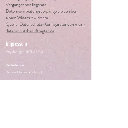
Vergangenheit liegende
Datenverarbeitungsvorgänge bleiben bei
einem Widerruf wirksam.
Quelle: Datenschutz-Konfigurator von
mein-
datenschutzbeauftragter.de
Impressum
Angaben gemäß § 5 TMG
Vertreten durch:
Bettina Holzner-Schmidt
Kontakt und Anmeldung:
Bettina Holzner-
Schmidt
84416 Taufkirchen
Tel.:
+49 (0) 17697878824
holzner-schmidt@t-online.de
Haftungsausschluss: