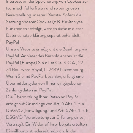
Interesse an der Speicherung von Cookies zur
technisch fehlerfreien und reibungslosen
Bereitstellung unserer Dienste. Sofern die
Setzung anderer Cookies (z.B. für Analyse-
Funktionen) erfolgt, werden diese in dieser
Datenschutzerklärung separat behandelt.
PayPal
Unsere Website ermöglicht die Bezahlung via
PayPal. Anbieter des Bezahldienstes ist die
PayPal (Europe) S.à.r.l. et Cie, S.C.A., 22-
24 Boulevard Royal, L-2449 Luxembourg.
Wenn Sie mit PayPal bezahlen, erfolgt eine
Übermittlung der von Ihnen eingegebenen
Zahlungsdaten an PayPal.
Die Übermittlung Ihrer Daten an PayPal
erfolgt auf Grundlage von Art. 6 Abs. 1 lit. a
DSGVO (Einwilligung) und Art. 6 Abs. 1 lit. b
DSGVO (Verarbeitung zur Erfüllung eines
Vertrags). Ein Widerruf Ihrer bereits erteilten
Einwilligung ist jederzeit möglich. In der